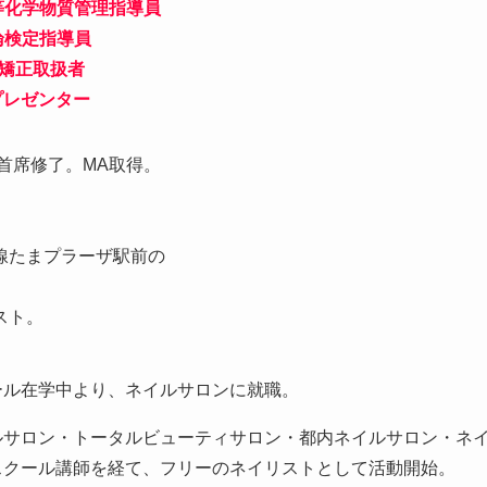
等化学物質管理指導員
論検定指導員
爪矯正取扱者
プレゼンター
首席修了。MA取得。
。
線たまプラーザ駅前の
。
スト。
ール在学中より、ネイルサロンに就職。
ルサロン・トータルビューティサロン・都内ネイルサロン・ネ
スクール講師を経て、フリーのネイリストとして活動開始。