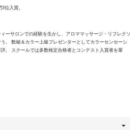
門3位入賞。
ティーサロンでの経験を生かし、アロママッサージ・リフレク
行う。 数秘＆カラー上級プレゼンターとしてカラーセンセーシ
好評。 スクールでは多数検定合格者とコンテスト入賞者を輩