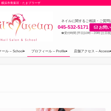
｜横浜市青葉区・たまプラーザ
ネイルに関するご相談・ご質問
045-532-5171
お問い
☎受付時間 [平日]10時～20時 [土日祝
ール – School
プロフィール – Profile
店舗アクセス – Access